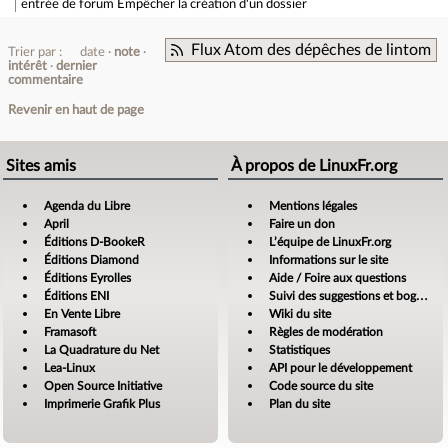
entrée de forum
Empêcher la création d'un dossier
Flux Atom des dépêches de lintom
Trier par :
date
note
intérêt
dernier
commentaire
Revenir en haut de page
Sites amis
À propos de LinuxFr.org
Agenda du Libre
Mentions légales
April
Faire un don
Éditions D-BookeR
L’équipe de LinuxFr.org
Éditions Diamond
Informations sur le site
Éditions Eyrolles
Aide / Foire aux questions
Éditions ENI
Suivi des suggestions et bogues
En Vente Libre
Wiki du site
Framasoft
Règles de modération
La Quadrature du Net
Statistiques
Lea-Linux
API pour le développement
Open Source Initiative
Code source du site
Imprimerie Grafik Plus
Plan du site