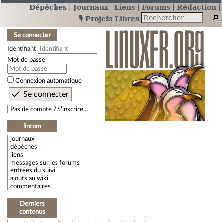
Dépêches
Journaux
Liens
Forums
Rédaction
🎙️ Projets Libres
Se connecter
Identifiant
Mot de passe
Connexion automatique
Pas de compte ? S’inscrire…
lintom
journaux
dépêches
liens
messages sur les forums
entrées du suivi
ajouts au wiki
commentaires
Derniers
contenus