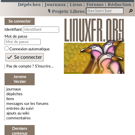
Dépêches
Journaux
Liens
Forums
Rédaction
🎙️ Projets Libres
Se connecter
Identifiant
Mot de passe
Connexion automatique
Pas de compte ? S’inscrire…
Jerome
Verzier
journaux
dépêches
liens
messages sur les forums
entrées du suivi
ajouts au wiki
commentaires
Derniers
contenus