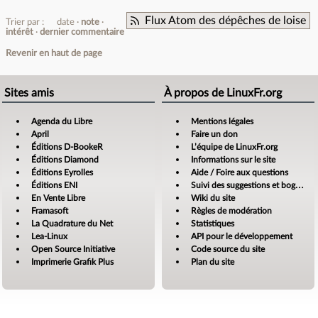
Flux Atom des dépêches de loise
Trier par :
date
note
intérêt
dernier commentaire
Revenir en haut de page
Sites amis
À propos de LinuxFr.org
Agenda du Libre
Mentions légales
April
Faire un don
Éditions D-BookeR
L’équipe de LinuxFr.org
Éditions Diamond
Informations sur le site
Éditions Eyrolles
Aide / Foire aux questions
Éditions ENI
Suivi des suggestions et bogues
En Vente Libre
Wiki du site
Framasoft
Règles de modération
La Quadrature du Net
Statistiques
Lea-Linux
API pour le développement
Open Source Initiative
Code source du site
Imprimerie Grafik Plus
Plan du site