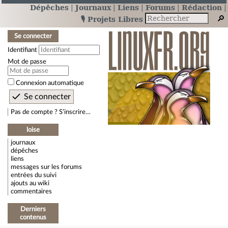
Dépêches
Journaux
Liens
Forums
Rédaction
🎙️ Projets Libres
Se connecter
Identifiant
Mot de passe
Connexion automatique
Pas de compte ? S’inscrire…
loise
journaux
dépêches
liens
messages sur les forums
entrées du suivi
ajouts au wiki
commentaires
Derniers
contenus