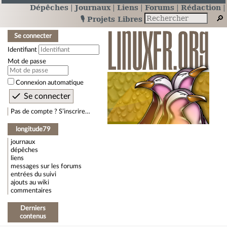
Dépêches
Journaux
Liens
Forums
Rédaction
🎙️ Projets Libres
Se connecter
Identifiant
Mot de passe
Connexion automatique
Pas de compte ? S’inscrire…
longitude79
journaux
dépêches
liens
messages sur les forums
entrées du suivi
ajouts au wiki
commentaires
Derniers
contenus