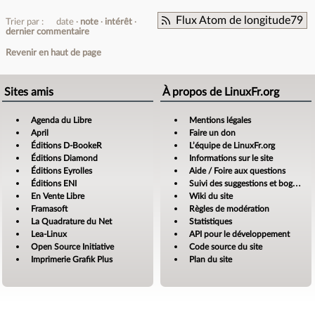
Flux Atom de longitude79
Trier par :
date
note
intérêt
dernier commentaire
Revenir en haut de page
Sites amis
À propos de LinuxFr.org
Agenda du Libre
Mentions légales
April
Faire un don
Éditions D-BookeR
L’équipe de LinuxFr.org
Éditions Diamond
Informations sur le site
Éditions Eyrolles
Aide / Foire aux questions
Éditions ENI
Suivi des suggestions et bogues
En Vente Libre
Wiki du site
Framasoft
Règles de modération
La Quadrature du Net
Statistiques
Lea-Linux
API pour le développement
Open Source Initiative
Code source du site
Imprimerie Grafik Plus
Plan du site