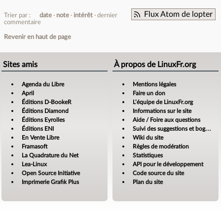
Flux Atom de lopter
Trier par :
date
note
intérêt
dernier
commentaire
Revenir en haut de page
Sites amis
À propos de LinuxFr.org
Agenda du Libre
Mentions légales
April
Faire un don
Éditions D-BookeR
L’équipe de LinuxFr.org
Éditions Diamond
Informations sur le site
Éditions Eyrolles
Aide / Foire aux questions
Éditions ENI
Suivi des suggestions et bogues
En Vente Libre
Wiki du site
Framasoft
Règles de modération
La Quadrature du Net
Statistiques
Lea-Linux
API pour le développement
Open Source Initiative
Code source du site
Imprimerie Grafik Plus
Plan du site