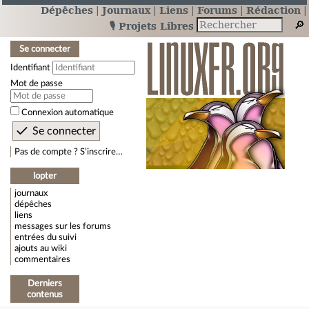
Dépêches
Journaux
Liens
Forums
Rédaction
🎙️ Projets Libres
Se connecter
Identifiant
Mot de passe
Connexion automatique
Pas de compte ? S’inscrire…
lopter
journaux
dépêches
liens
messages sur les forums
entrées du suivi
ajouts au wiki
commentaires
Derniers
contenus