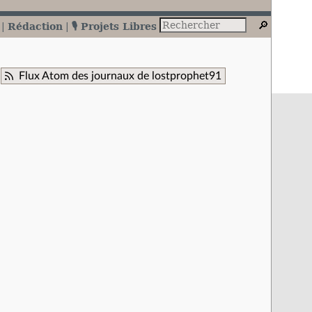
Rédaction
🎙️ Projets Libres
Flux Atom des journaux de lostprophet91