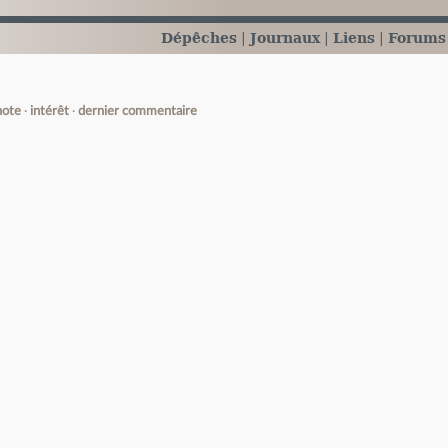
Dépêches
Journaux
Liens
Forums
note
intérêt
dernier commentaire
e