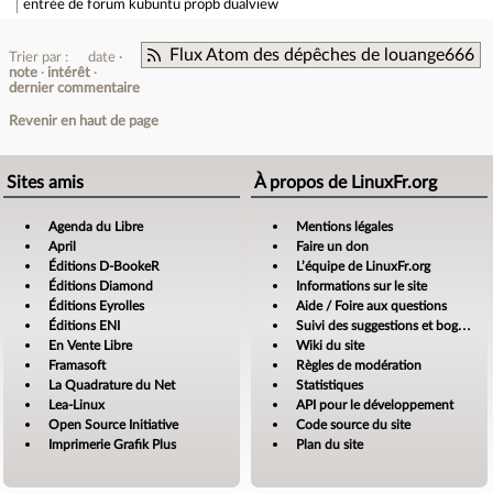
entrée de forum
kubuntu propb dualview
Flux Atom des dépêches de louange666
Trier par :
date
note
intérêt
dernier commentaire
Revenir en haut de page
Sites amis
À propos de LinuxFr.org
Agenda du Libre
Mentions légales
April
Faire un don
Éditions D-BookeR
L’équipe de LinuxFr.org
Éditions Diamond
Informations sur le site
Éditions Eyrolles
Aide / Foire aux questions
Éditions ENI
Suivi des suggestions et bogues
En Vente Libre
Wiki du site
Framasoft
Règles de modération
La Quadrature du Net
Statistiques
Lea-Linux
API pour le développement
Open Source Initiative
Code source du site
Imprimerie Grafik Plus
Plan du site