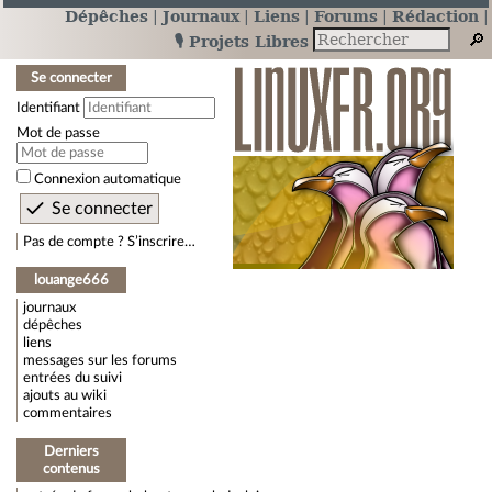
Dépêches
Journaux
Liens
Forums
Rédaction
🎙️ Projets Libres
Se connecter
Identifiant
Mot de passe
Connexion automatique
Pas de compte ? S’inscrire…
louange666
journaux
dépêches
liens
messages sur les forums
entrées du suivi
ajouts au wiki
commentaires
Derniers
contenus