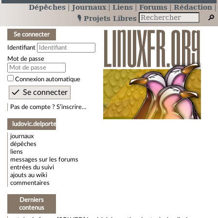
Dépêches
Journaux
Liens
Forums
Rédaction
🎙️ Projets Libres
Se connecter
Identifiant
Mot de passe
Connexion automatique
Pas de compte ? S’inscrire…
ludovic.delporte
journaux
dépêches
liens
messages sur les forums
entrées du suivi
ajouts au wiki
commentaires
Derniers
contenus