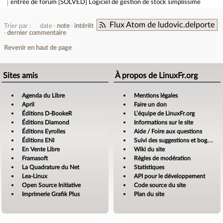
entrée de forum
[SOLVED] Logiciel de gestion de stock simplissime
Flux Atom de ludovic.delporte
Trier par :
date
note
intérêt
dernier commentaire
Revenir en haut de page
Sites amis
À propos de LinuxFr.org
Agenda du Libre
Mentions légales
April
Faire un don
Éditions D-BookeR
L’équipe de LinuxFr.org
Éditions Diamond
Informations sur le site
Éditions Eyrolles
Aide / Foire aux questions
Éditions ENI
Suivi des suggestions et bogues
En Vente Libre
Wiki du site
Framasoft
Règles de modération
La Quadrature du Net
Statistiques
Lea-Linux
API pour le développement
Open Source Initiative
Code source du site
Imprimerie Grafik Plus
Plan du site