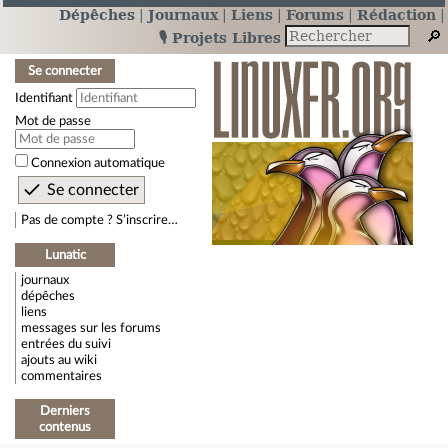
Dépêches
Journaux
Liens
Forums
Rédaction
🎙️ Projets Libres
Se connecter
Identifiant
Mot de passe
Connexion automatique
Pas de compte ? S’inscrire…
Lunatic
journaux
dépêches
liens
messages sur les forums
entrées du suivi
ajouts au wiki
commentaires
Derniers
contenus