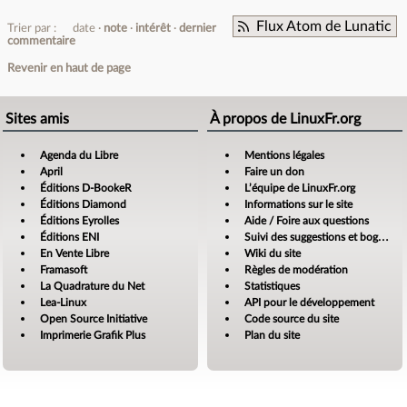
Flux Atom de Lunatic
Trier par :
date
note
intérêt
dernier
commentaire
Revenir en haut de page
Sites amis
À propos de LinuxFr.org
Agenda du Libre
Mentions légales
April
Faire un don
Éditions D-BookeR
L’équipe de LinuxFr.org
Éditions Diamond
Informations sur le site
Éditions Eyrolles
Aide / Foire aux questions
Éditions ENI
Suivi des suggestions et bogues
En Vente Libre
Wiki du site
Framasoft
Règles de modération
La Quadrature du Net
Statistiques
Lea-Linux
API pour le développement
Open Source Initiative
Code source du site
Imprimerie Grafik Plus
Plan du site