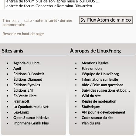
entrée de forum
plus de son, après mise à jour BIOS ....
entrée de forum
Connecteur Remmina-Bitwarden
Flux Atom de m.nico
Trier par :
date
note
intérêt
dernier
commentaire
Revenir en haut de page
Sites amis
À propos de LinuxFr.org
Agenda du Libre
Mentions légales
April
Faire un don
Éditions D-BookeR
L’équipe de LinuxFr.org
Éditions Diamond
Informations sur le site
Éditions Eyrolles
Aide / Foire aux questions
Éditions ENI
Suivi des suggestions et bogues
En Vente Libre
Wiki du site
Framasoft
Règles de modération
La Quadrature du Net
Statistiques
Lea-Linux
API pour le développement
Open Source Initiative
Code source du site
Imprimerie Grafik Plus
Plan du site