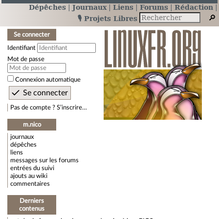
Dépêches
Journaux
Liens
Forums
Rédaction
🎙️ Projets Libres
Se connecter
Identifiant
Mot de passe
Connexion automatique
Pas de compte ? S’inscrire…
m.nico
journaux
dépêches
liens
messages sur les forums
entrées du suivi
ajouts au wiki
commentaires
Derniers
contenus