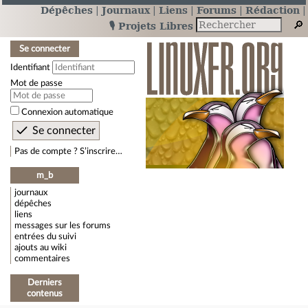
Dépêches
Journaux
Liens
Forums
Rédaction
🎙️ Projets Libres
Se connecter
Identifiant
Mot de passe
Connexion automatique
Pas de compte ? S’inscrire…
m_b
journaux
dépêches
liens
messages sur les forums
entrées du suivi
ajouts au wiki
commentaires
Derniers
contenus