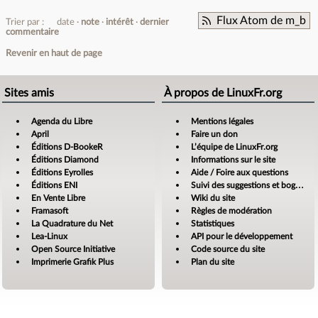
Flux Atom de m_b
Trier par :
date
note
intérêt
dernier
commentaire
Revenir en haut de page
Sites amis
À propos de LinuxFr.org
Agenda du Libre
Mentions légales
April
Faire un don
Éditions D-BookeR
L’équipe de LinuxFr.org
Éditions Diamond
Informations sur le site
Éditions Eyrolles
Aide / Foire aux questions
Éditions ENI
Suivi des suggestions et bogues
En Vente Libre
Wiki du site
Framasoft
Règles de modération
La Quadrature du Net
Statistiques
Lea-Linux
API pour le développement
Open Source Initiative
Code source du site
Imprimerie Grafik Plus
Plan du site