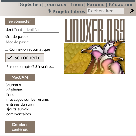
Dépêches
Journaux
Liens
Forums
Rédaction
🎙️ Projets Libres
Se connecter
Identifiant
Mot de passe
Connexion automatique
Pas de compte ? S’inscrire…
MacCAM
journaux
dépêches
liens
messages sur les forums
entrées du suivi
ajouts au wiki
commentaires
Derniers
contenus