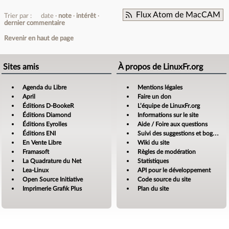
Flux Atom de MacCAM
Trier par :
date
note
intérêt
dernier commentaire
Revenir en haut de page
Sites amis
À propos de LinuxFr.org
Agenda du Libre
Mentions légales
April
Faire un don
Éditions D-BookeR
L’équipe de LinuxFr.org
Éditions Diamond
Informations sur le site
Éditions Eyrolles
Aide / Foire aux questions
Éditions ENI
Suivi des suggestions et bogues
En Vente Libre
Wiki du site
Framasoft
Règles de modération
La Quadrature du Net
Statistiques
Lea-Linux
API pour le développement
Open Source Initiative
Code source du site
Imprimerie Grafik Plus
Plan du site