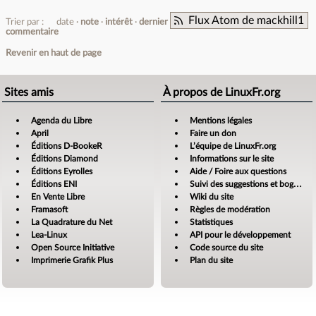
Flux Atom de mackhill1
Trier par :
date
note
intérêt
dernier
commentaire
Revenir en haut de page
Sites amis
À propos de LinuxFr.org
Agenda du Libre
Mentions légales
April
Faire un don
Éditions D-BookeR
L’équipe de LinuxFr.org
Éditions Diamond
Informations sur le site
Éditions Eyrolles
Aide / Foire aux questions
Éditions ENI
Suivi des suggestions et bogues
En Vente Libre
Wiki du site
Framasoft
Règles de modération
La Quadrature du Net
Statistiques
Lea-Linux
API pour le développement
Open Source Initiative
Code source du site
Imprimerie Grafik Plus
Plan du site