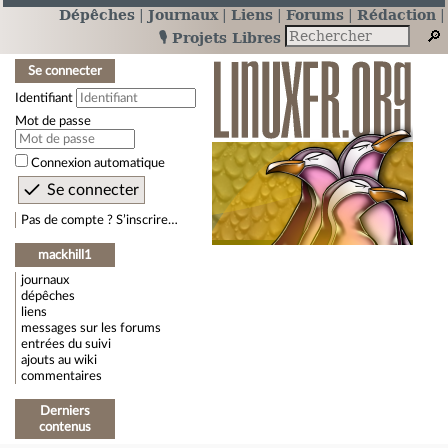
Dépêches
Journaux
Liens
Forums
Rédaction
🎙️ Projets Libres
Se connecter
Identifiant
Mot de passe
Connexion automatique
Pas de compte ? S’inscrire…
mackhill1
journaux
dépêches
liens
messages sur les forums
entrées du suivi
ajouts au wiki
commentaires
Derniers
contenus