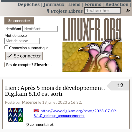
Dépêches
Journaux
Liens
Forums
Rédaction
🎙️ Projets Libres
Se connecter
Identifiant
Mot de passe
Connexion automatique
Pas de compte ? S’inscrire…
12
Lien
Après 5 mois de développement,
Digikam 8.1.0 est sorti
Posté par
Maderios
le 13 juillet 2023 à 16:32
.
https://www.digikam.org/news/2023-07-09-
8.1.0_release_announcement/
(
0 commentaire
).