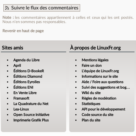
Suivre le flux des commentaires
Note :
les commentaires appartiennent à celles et ceux qui les ont postés.
Nous n’en sommes pas responsables.
Revenir en haut de page
Sites amis
À propos de LinuxFr.org
Agenda du Libre
Mentions légales
April
Faire un don
Éditions D-BookeR
L’équipe de LinuxFr.org
Éditions Diamond
Informations sur le site
Éditions Eyrolles
Aide / Foire aux questions
Éditions ENI
Suivi des suggestions et bogues
En Vente Libre
Wiki du site
Framasoft
Règles de modération
La Quadrature du Net
Statistiques
Lea-Linux
API pour le développement
Open Source Initiative
Code source du site
Imprimerie Grafik Plus
Plan du site