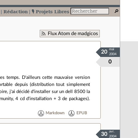
Rédaction
🎙️ Projets Libres
Flux Atom de madgicos
mai
20
2004
0
ues temps. D'ailleurs cette mauvaise version
rtable depuis (distribution tout simplement
re, j'ai décidé d'installer sur un dell 8500 la
nity, 4 cd d'installation + 3 de packages).
Markdown
EPUB
avr.
30
2004