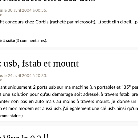
os
le 30 avril 2004 à 00:55
.
ne
tit concours chez Corbis (racheté par microsoft)....(petit clin d'oeil..
e la suite
(
3 commentaires
).
usb, fstab et mount
os
le 24 avril 2004 à 20:33
.
ne
ant uniquement 2 ports usb sur ma machine (un portable) et "35" perip
s une solution pour qu'au demarrage soit adressé, à travers fstab, pr
nter non pas en auto mais au moins à travers mount. je donne un ex
b et mon modem est aussi usb, j'ai egalement une clé usb, ainsi qu'u
ommentaires
).