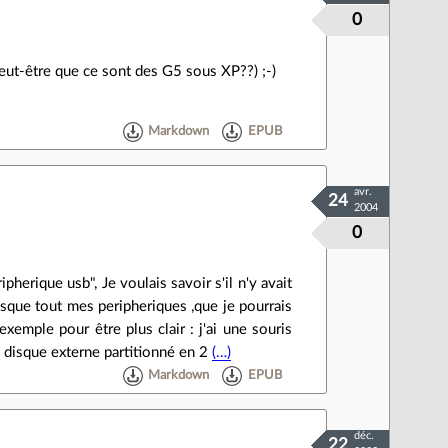
0
.peut-être que ce sont des G5 sous XP??) ;-)
Markdown
EPUB
avr.
24
2004
0
herique usb", Je voulais savoir s'il n'y avait
esque tout mes peripheriques ,que je pourrais
emple pour être plus clair : j'ai une souris
n disque externe partitionné en 2
(…)
Markdown
EPUB
déc.
22