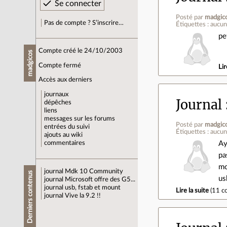
Posté par
madgic
Pas de compte ? S’inscrire…
Étiquettes : aucu
pe
Compte créé le 24/10/2003
madgicos
Compte fermé
Lir
Accès aux derniers
journaux
Journal
dépêches
liens
messages sur les forums
Posté par
madgic
entrées du suivi
Étiquettes : aucu
ajouts au wiki
Ay
commentaires
pa
mo
journal
Mdk 10 Community
Derniers contenus
us
journal
Microsoft offre des G5...
journal
usb, fstab et mount
Lire la suite
(
11 c
journal
Vive la 9.2 !!