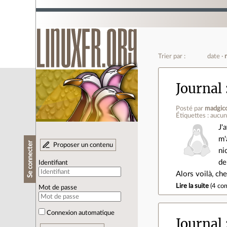
Trier par :
date
Journal
Posté par
madgic
Étiquettes : aucu
J'
m'
Se connecter
Proposer un contenu
ni
de
Identifiant
Alors voilà, che
Lire la suite
(
4 co
Mot de passe
Connexion automatique
Journal