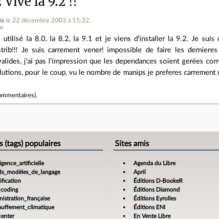
Vive la 9.2 !!
os
le 22 décembre 2003 à 15:32
.
ne
ai utilisé la 8.0, la 8.2, la 9.1 et je viens d'installer la 9.2. Je s
strib!!! Je suis carrement vener! impossible de faire les derniere
valides, j'ai pas l'impression que les dependances soient gerées cor
lutions, pour le coup, vu le nombre de manips je preferes carrement m
ommentaires
).
e
s (tags) populaires
Sites amis
ligence_artificielle
Agenda du Libre
ds_modèles_de_langage
April
fication
Éditions D-BookeR
_coding
Éditions Diamond
istration_française
Éditions Eyrolles
auffement_climatique
Éditions ENI
center
En Vente Libre