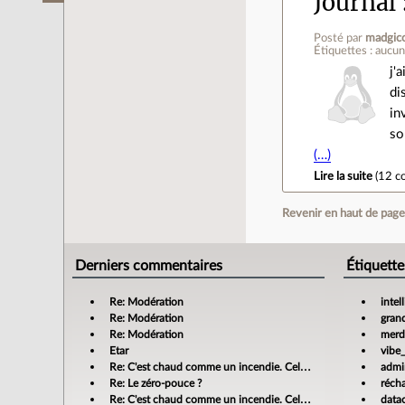
Journal
Posté par
madgic
Étiquettes : aucu
j'
di
in
so
(…)
Lire la suite
(
12 c
Revenir en haut de pag
Derniers commentaires
Étiquette
Re: Modération
intel
Re: Modération
gran
Re: Modération
merdi
Etar
vibe
Re: C'est chaud comme un incendie. Cela m'enrage!
admin
Re: Le zéro-pouce ?
réch
Re: C'est chaud comme un incendie. Cela m'enrage!
data