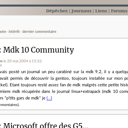
Dépêches
Journaux
Liens
Forums
note
intérêt
dernier commentaire
Mdk 10 Community
os
le 20 mai 2004 à 15:32
.
ne
avais posté un journal un peu carabiné sur la mdk 9.2, il y a quelq
avait permis de découvrir la gentoo, toujours installée sur mon po
ckel). Etant toujours resté assez fan de mdk malgrès cette petite histoi
rniere mdk récupérée dans le journal linux+extrapack (mdk 10 commu
rs "p'tits gars de mdk" je
(…)
mmentaires
).
Microsoft offre des G5...