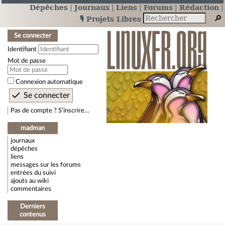
Dépêches
Journaux
Liens
Forums
Rédaction
🎙️ Projets Libres
Se connecter
Identifiant
Mot de passe
Connexion automatique
Pas de compte ? S’inscrire…
madman
journaux
dépêches
liens
messages sur les forums
entrées du suivi
ajouts au wiki
commentaires
Derniers
contenus