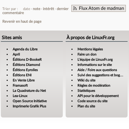
Flux Atom de madman
Trier par :
date
note
intérêt
dernier
commentaire
Revenir en haut de page
Sites amis
À propos de LinuxFr.org
Agenda du Libre
Mentions légales
April
Faire un don
Éditions D-BookeR
L’équipe de LinuxFr.org
Éditions Diamond
Informations sur le site
Éditions Eyrolles
Aide / Foire aux questions
Éditions ENI
Suivi des suggestions et bogues
En Vente Libre
Wiki du site
Framasoft
Règles de modération
La Quadrature du Net
Statistiques
Lea-Linux
API pour le développement
Open Source Initiative
Code source du site
Imprimerie Grafik Plus
Plan du site