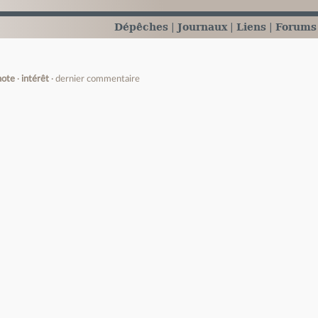
Dépêches
Journaux
Liens
Forums
note
intérêt
dernier commentaire
e