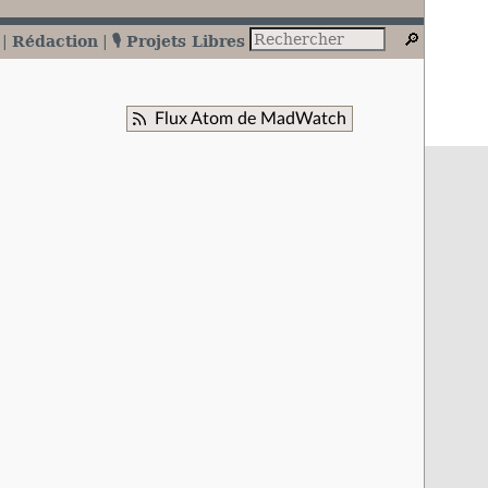
Rédaction
🎙️ Projets Libres
Flux Atom de MadWatch