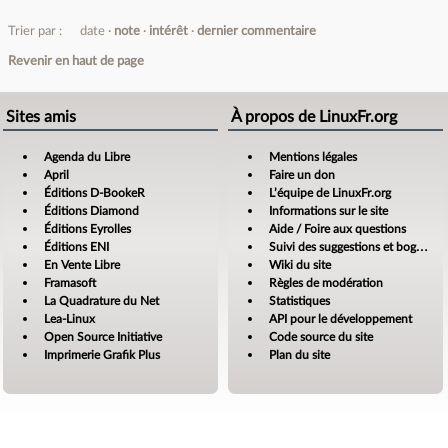
Trier par :
date
note
intérêt
dernier commentaire
Revenir en haut de page
Sites amis
À propos de LinuxFr.org
Agenda du Libre
Mentions légales
April
Faire un don
Éditions D-BookeR
L’équipe de LinuxFr.org
Éditions Diamond
Informations sur le site
Éditions Eyrolles
Aide / Foire aux questions
Éditions ENI
Suivi des suggestions et bogues
En Vente Libre
Wiki du site
Framasoft
Règles de modération
La Quadrature du Net
Statistiques
Lea-Linux
API pour le développement
Open Source Initiative
Code source du site
Imprimerie Grafik Plus
Plan du site