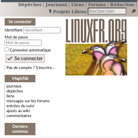
Dépêches
Journaux
Liens
Forums
Rédaction
🎙️ Projets Libres
Se connecter
Identifiant
Mot de passe
Connexion automatique
Pas de compte ? S’inscrire…
MagicFab
journaux
dépêches
liens
messages sur les forums
entrées du suivi
ajouts au wiki
commentaires
Derniers
contenus