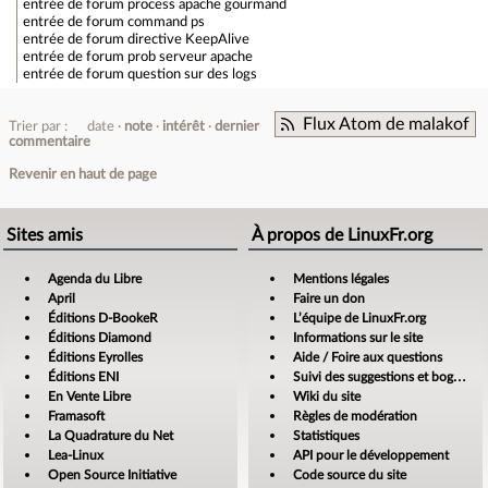
entrée de forum
process apache gourmand
entrée de forum
command ps
entrée de forum
directive KeepAlive
entrée de forum
prob serveur apache
entrée de forum
question sur des logs
Flux Atom de malakof
Trier par :
date
note
intérêt
dernier
commentaire
Revenir en haut de page
Sites amis
À propos de LinuxFr.org
Agenda du Libre
Mentions légales
April
Faire un don
Éditions D-BookeR
L’équipe de LinuxFr.org
Éditions Diamond
Informations sur le site
Éditions Eyrolles
Aide / Foire aux questions
Éditions ENI
Suivi des suggestions et bogues
En Vente Libre
Wiki du site
Framasoft
Règles de modération
La Quadrature du Net
Statistiques
Lea-Linux
API pour le développement
Open Source Initiative
Code source du site