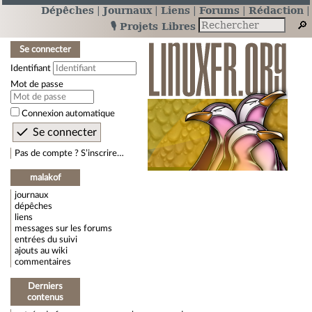
Dépêches
Journaux
Liens
Forums
Rédaction
🎙️ Projets Libres
Se connecter
Identifiant
Mot de passe
Connexion automatique
Pas de compte ? S’inscrire…
malakof
journaux
dépêches
liens
messages sur les forums
entrées du suivi
ajouts au wiki
commentaires
Derniers
contenus