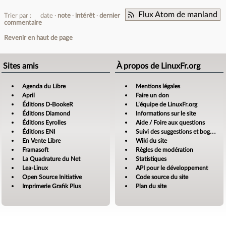
Flux Atom de manland
Trier par :
date
note
intérêt
dernier
commentaire
Revenir en haut de page
Sites amis
À propos de LinuxFr.org
Agenda du Libre
Mentions légales
April
Faire un don
Éditions D-BookeR
L’équipe de LinuxFr.org
Éditions Diamond
Informations sur le site
Éditions Eyrolles
Aide / Foire aux questions
Éditions ENI
Suivi des suggestions et bogues
En Vente Libre
Wiki du site
Framasoft
Règles de modération
La Quadrature du Net
Statistiques
Lea-Linux
API pour le développement
Open Source Initiative
Code source du site
Imprimerie Grafik Plus
Plan du site