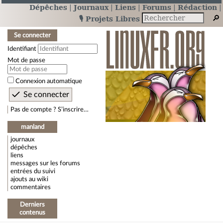
Dépêches
Journaux
Liens
Forums
Rédaction
🎙️ Projets Libres
Se connecter
Identifiant
Mot de passe
Connexion automatique
Pas de compte ? S’inscrire…
manland
journaux
dépêches
liens
messages sur les forums
entrées du suivi
ajouts au wiki
commentaires
Derniers
contenus