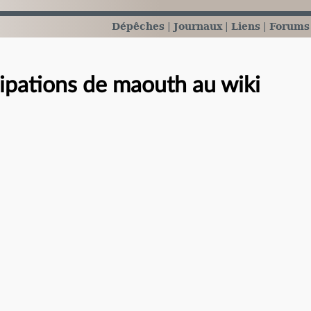
Dépêches
Journaux
Liens
Forums
cipations de maouth au wiki
e