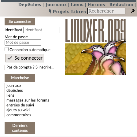
Dépêches
Journaux
Liens
Forums
Rédaction
🎙️ Projets Libres
Se connecter
Identifiant
Mot de passe
Connexion automatique
Pas de compte ? S’inscrire…
Marchoise
journaux
dépêches
liens
messages sur les forums
entrées du suivi
ajouts au wiki
commentaires
Derniers
contenus