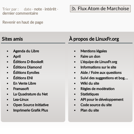
Flux Atom de Marchoise
Trier par :
date
note
intérêt
dernier commentaire
Revenir en haut de page
Sites amis
À propos de LinuxFr.org
Agenda du Libre
Mentions légales
April
Faire un don
Éditions D-BookeR
L’équipe de LinuxFr.org
Éditions Diamond
Informations sur le site
Éditions Eyrolles
Aide / Foire aux questions
Éditions ENI
Suivi des suggestions et bogues
En Vente Libre
Wiki du site
Framasoft
Règles de modération
La Quadrature du Net
Statistiques
Lea-Linux
API pour le développement
Open Source Initiative
Code source du site
Imprimerie Grafik Plus
Plan du site