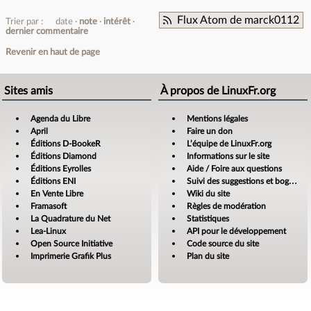
Flux Atom de marck0112
Trier par :
date
note
intérêt
dernier commentaire
Revenir en haut de page
Sites amis
À propos de LinuxFr.org
Agenda du Libre
Mentions légales
April
Faire un don
Éditions D-BookeR
L’équipe de LinuxFr.org
Éditions Diamond
Informations sur le site
Éditions Eyrolles
Aide / Foire aux questions
Éditions ENI
Suivi des suggestions et bogues
En Vente Libre
Wiki du site
Framasoft
Règles de modération
La Quadrature du Net
Statistiques
Lea-Linux
API pour le développement
Open Source Initiative
Code source du site
Imprimerie Grafik Plus
Plan du site