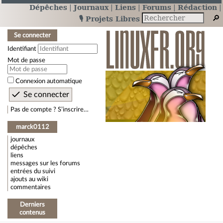
Dépêches
Journaux
Liens
Forums
Rédaction
🎙️ Projets Libres
Se connecter
Identifiant
Mot de passe
Connexion automatique
Pas de compte ? S’inscrire…
marck0112
journaux
dépêches
liens
messages sur les forums
entrées du suivi
ajouts au wiki
commentaires
Derniers
contenus