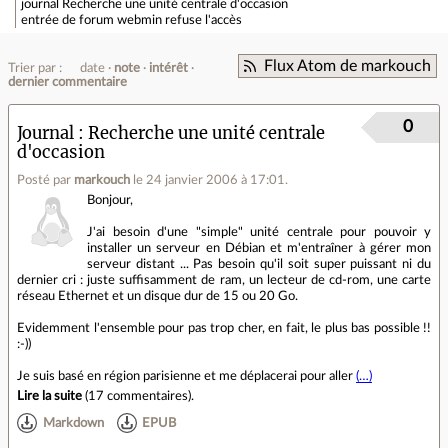
journal
Recherche une unité centrale d'occasion
entrée de forum
webmin refuse l'accès
Flux Atom de markouch
Trier par :
date
note
intérêt
dernier commentaire
0
Journal
Recherche une unité centrale
d'occasion
Posté par
markouch
le 24 janvier 2006 à 17:01
.
Bonjour,
J'ai besoin d'une "simple" unité centrale pour pouvoir y
installer un serveur en Débian et m'entraîner à gérer mon
serveur distant ... Pas besoin qu'il soit super puissant ni du
dernier cri : juste suffisamment de ram, un lecteur de cd-rom, une carte
réseau Ethernet et un disque dur de 15 ou 20 Go.
Evidemment l'ensemble pour pas trop cher, en fait, le plus bas possible !!
:-))
Je suis basé en région parisienne et me déplacerai pour aller
(…)
Lire la suite
(
17 commentaires
).
Markdown
EPUB