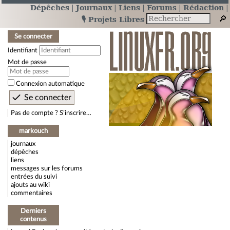
Dépêches
Journaux
Liens
Forums
Rédaction
🎙️ Projets Libres
Se connecter
Identifiant
Mot de passe
Connexion automatique
Pas de compte ? S’inscrire…
markouch
journaux
dépêches
liens
messages sur les forums
entrées du suivi
ajouts au wiki
commentaires
Derniers
contenus