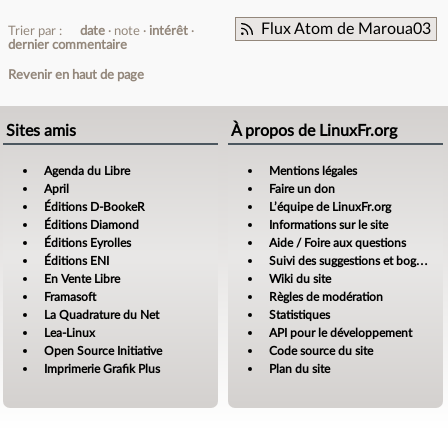
Flux Atom de Maroua03
Trier par :
date
note
intérêt
dernier commentaire
Revenir en haut de page
Sites amis
À propos de LinuxFr.org
Agenda du Libre
Mentions légales
April
Faire un don
Éditions D-BookeR
L’équipe de LinuxFr.org
Éditions Diamond
Informations sur le site
Éditions Eyrolles
Aide / Foire aux questions
Éditions ENI
Suivi des suggestions et bogues
En Vente Libre
Wiki du site
Framasoft
Règles de modération
La Quadrature du Net
Statistiques
Lea-Linux
API pour le développement
Open Source Initiative
Code source du site
Imprimerie Grafik Plus
Plan du site