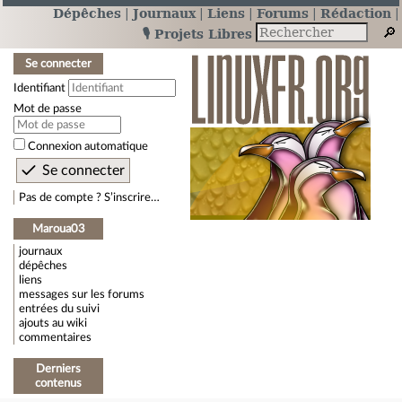
Dépêches
Journaux
Liens
Forums
Rédaction
🎙️ Projets Libres
Se connecter
Identifiant
Mot de passe
Connexion automatique
Pas de compte ? S’inscrire…
Maroua03
journaux
dépêches
liens
messages sur les forums
entrées du suivi
ajouts au wiki
commentaires
Derniers
contenus