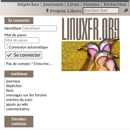
Dépêches
Journaux
Liens
Forums
Rédaction
🎙️ Projets Libres
Se connecter
Identifiant
Mot de passe
Connexion automatique
Pas de compte ? S’inscrire…
martinese
journaux
dépêches
liens
messages sur les forums
entrées du suivi
ajouts au wiki
commentaires
Derniers
contenus