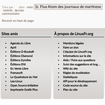
Flux Atom des journaux de martinese
Trier par :
date
note
intérêt
dernier
commentaire
Revenir en haut de page
Sites amis
À propos de LinuxFr.org
Agenda du Libre
Mentions légales
April
Faire un don
Éditions D-BookeR
L’équipe de LinuxFr.org
Éditions Diamond
Informations sur le site
Éditions Eyrolles
Aide / Foire aux questions
Éditions ENI
Suivi des suggestions et bogues
En Vente Libre
Wiki du site
Framasoft
Règles de modération
La Quadrature du Net
Statistiques
Lea-Linux
API pour le développement
Open Source Initiative
Code source du site
Imprimerie Grafik Plus
Plan du site