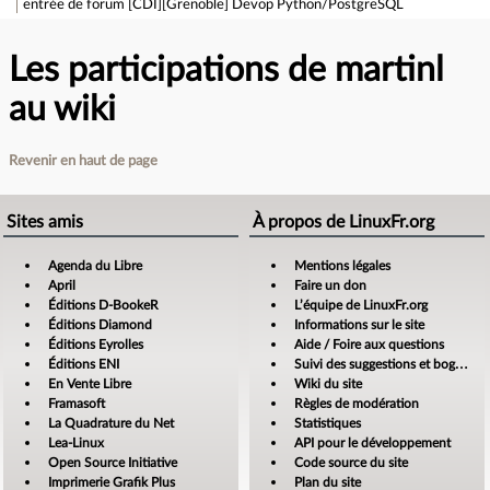
entrée de forum
[CDI][Grenoble] Devop Python/PostgreSQL
Les participations de martinl
au wiki
Revenir en haut de page
Sites amis
À propos de LinuxFr.org
Agenda du Libre
Mentions légales
April
Faire un don
Éditions D-BookeR
L’équipe de LinuxFr.org
Éditions Diamond
Informations sur le site
Éditions Eyrolles
Aide / Foire aux questions
Éditions ENI
Suivi des suggestions et bogues
En Vente Libre
Wiki du site
Framasoft
Règles de modération
La Quadrature du Net
Statistiques
Lea-Linux
API pour le développement
Open Source Initiative
Code source du site
Imprimerie Grafik Plus
Plan du site