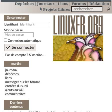
Dépêches
Journaux
Liens
Forums
Rédaction
🎙️ Projets Libres
Se connecter
Identifiant
Mot de passe
Connexion automatique
Pas de compte ? S’inscrire…
martinl
journaux
dépêches
liens
messages sur les forums
entrées du suivi
ajouts au wiki
commentaires
Derniers
contenus