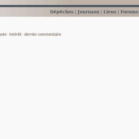
Dépêches
Journaux
Liens
Forums
note
intérêt
dernier commentaire
e