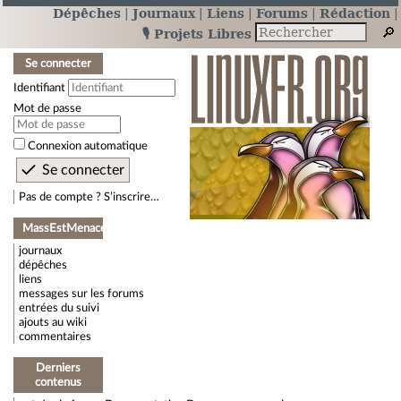
Dépêches
Journaux
Liens
Forums
Rédaction
🎙️ Projets Libres
Se connecter
Identifiant
Mot de passe
Connexion automatique
Pas de compte ? S’inscrire…
MassEstMenace
journaux
dépêches
liens
messages sur les forums
entrées du suivi
ajouts au wiki
commentaires
Derniers
contenus