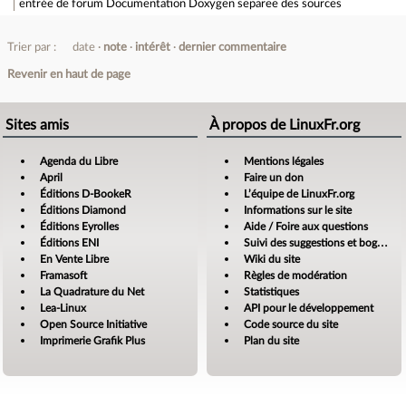
entrée de forum
Documentation Doxygen separee des sources
Trier par :
date
note
intérêt
dernier commentaire
Revenir en haut de page
Sites amis
À propos de LinuxFr.org
Agenda du Libre
Mentions légales
April
Faire un don
Éditions D-BookeR
L’équipe de LinuxFr.org
Éditions Diamond
Informations sur le site
Éditions Eyrolles
Aide / Foire aux questions
Éditions ENI
Suivi des suggestions et bogues
En Vente Libre
Wiki du site
Framasoft
Règles de modération
La Quadrature du Net
Statistiques
Lea-Linux
API pour le développement
Open Source Initiative
Code source du site
Imprimerie Grafik Plus
Plan du site