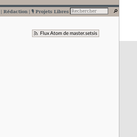
Rédaction
🎙️ Projets Libres
Flux Atom de master.setsis