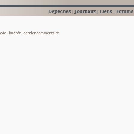
Dépêches
Journaux
Liens
Forums
note
intérêt
dernier commentaire
e