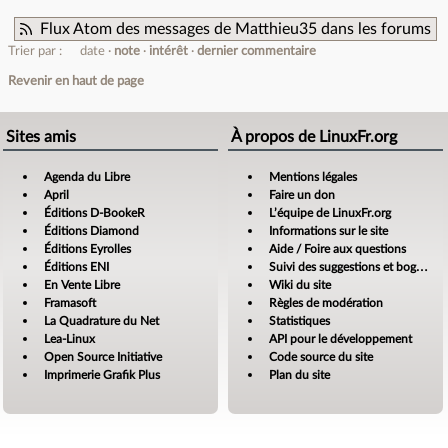
Flux Atom des messages de Matthieu35 dans les forums
Trier par :
date
note
intérêt
dernier commentaire
Revenir en haut de page
Sites amis
À propos de LinuxFr.org
Agenda du Libre
Mentions légales
April
Faire un don
Éditions D-BookeR
L’équipe de LinuxFr.org
Éditions Diamond
Informations sur le site
Éditions Eyrolles
Aide / Foire aux questions
Éditions ENI
Suivi des suggestions et bogues
En Vente Libre
Wiki du site
Framasoft
Règles de modération
La Quadrature du Net
Statistiques
Lea-Linux
API pour le développement
Open Source Initiative
Code source du site
Imprimerie Grafik Plus
Plan du site