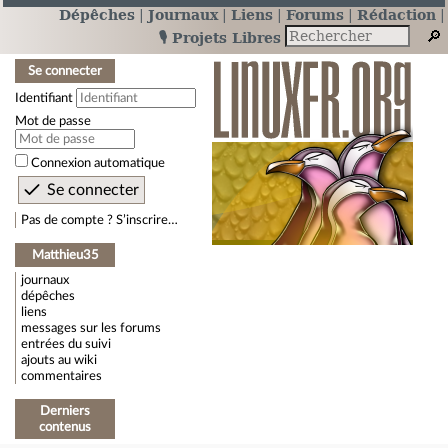
Dépêches
Journaux
Liens
Forums
Rédaction
🎙️ Projets Libres
Se connecter
Identifiant
Mot de passe
Connexion automatique
Pas de compte ? S’inscrire…
Matthieu35
journaux
dépêches
liens
messages sur les forums
entrées du suivi
ajouts au wiki
commentaires
Derniers
contenus