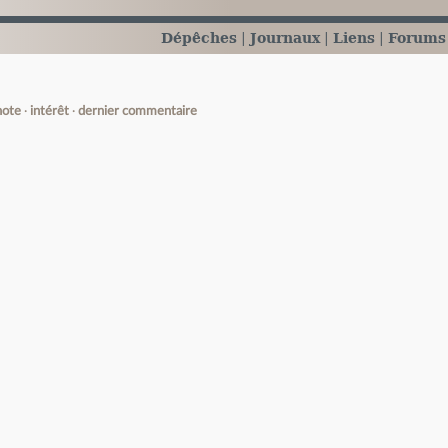
Dépêches
Journaux
Liens
Forums
note
intérêt
dernier commentaire
e