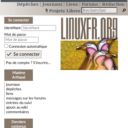
Dépêches
Journaux
Liens
Forums
Rédaction
🎙️ Projets Libres
Se connecter
Identifiant
Mot de passe
Connexion automatique
Pas de compte ? S’inscrire…
Maxime
Arthaud
journaux
dépêches
liens
messages sur les forums
entrées du suivi
ajouts au wiki
commentaires
Derniers
contenus