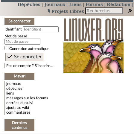
Dépêches
Journaux
Liens
Forums
Rédaction
🎙️ Projets Libres
Se connecter
Identifiant
Mot de passe
Connexion automatique
Pas de compte ? S’inscrire…
Mayari
journaux
dépêches
liens
messages sur les forums
entrées du suivi
ajouts au wiki
commentaires
Derniers
contenus