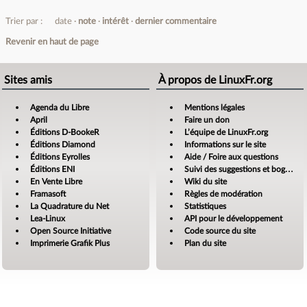
Trier par :
date
note
intérêt
dernier commentaire
Revenir en haut de page
Sites amis
À propos de LinuxFr.org
Agenda du Libre
Mentions légales
April
Faire un don
Éditions D-BookeR
L’équipe de LinuxFr.org
Éditions Diamond
Informations sur le site
Éditions Eyrolles
Aide / Foire aux questions
Éditions ENI
Suivi des suggestions et bogues
En Vente Libre
Wiki du site
Framasoft
Règles de modération
La Quadrature du Net
Statistiques
Lea-Linux
API pour le développement
Open Source Initiative
Code source du site
Imprimerie Grafik Plus
Plan du site