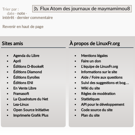
Flux Atom des journaux de maymamimou8
Trier par :
date
note
intérêt
dernier commentaire
Revenir en haut de page
Sites amis
À propos de LinuxFr.org
Agenda du Libre
Mentions légales
April
Faire un don
Éditions D-BookeR
L’équipe de LinuxFr.org
Éditions Diamond
Informations sur le site
Éditions Eyrolles
Aide / Foire aux questions
Éditions ENI
Suivi des suggestions et bogues
En Vente Libre
Wiki du site
Framasoft
Règles de modération
La Quadrature du Net
Statistiques
Lea-Linux
API pour le développement
Open Source Initiative
Code source du site
Imprimerie Grafik Plus
Plan du site