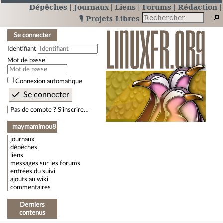
Dépêches
Journaux
Liens
Forums
Rédaction
🎙️ Projets Libres
Se connecter
Identifiant
Mot de passe
Connexion automatique
Pas de compte ? S’inscrire…
maymamimou8
journaux
dépêches
liens
messages sur les forums
entrées du suivi
ajouts au wiki
commentaires
Derniers
contenus