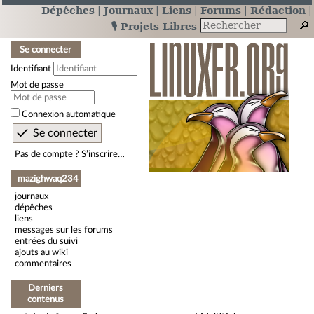
Dépêches
Journaux
Liens
Forums
Rédaction
🎙️ Projets Libres
Se connecter
Identifiant
Mot de passe
Connexion automatique
Pas de compte ? S’inscrire…
mazighwaq234
journaux
dépêches
liens
messages sur les forums
entrées du suivi
ajouts au wiki
commentaires
Derniers
contenus