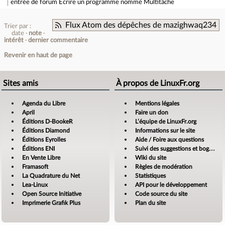
entrée de forum
Ecrire un programme nommé Multitâche
Flux Atom des dépêches de mazighwaq234
Trier par :
date
note
intérêt
dernier commentaire
Revenir en haut de page
Sites amis
À propos de LinuxFr.org
Agenda du Libre
Mentions légales
April
Faire un don
Éditions D-BookeR
L’équipe de LinuxFr.org
Éditions Diamond
Informations sur le site
Éditions Eyrolles
Aide / Foire aux questions
Éditions ENI
Suivi des suggestions et bogues
En Vente Libre
Wiki du site
Framasoft
Règles de modération
La Quadrature du Net
Statistiques
Lea-Linux
API pour le développement
Open Source Initiative
Code source du site
Imprimerie Grafik Plus
Plan du site