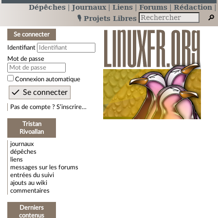
Dépêches
Journaux
Liens
Forums
Rédaction
🎙️ Projets Libres
Se connecter
Identifiant
Mot de passe
Connexion automatique
Pas de compte ? S’inscrire…
Tristan
Rivoallan
journaux
dépêches
liens
messages sur les forums
entrées du suivi
ajouts au wiki
commentaires
Derniers
contenus