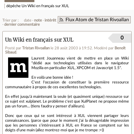
dépêche
Un Wiki en français sur XUL
Flux Atom de Tristan Rivoallan
Trier par :
date
note
intérêt
dernier commentaire
0
Un Wiki en français sur XUL
Posté par
Tristan Rivoallan
le 28 août 2003 à 19:52
.
Modéré par
Benoît
Sibaud
.
Laurent Jouanneau vient de mettre en place un Wiki
"dédié aux technologies utilisées dans le navigateur
Mozilla en particulier XUL, XPCOM et Javascript 1.5".
En voilà une bonne idée !
C'est l'occasion de constituer la première ressource
communautaire à propos de ces excellentes technologies.
En effet jusqu'à maintenant la seule (et quasiment unique) ressource sur
ce sujet est xulplanet. Le problème c'est que XulPlanet ne propose même
pas un forum... (tiens faudra y penser d'ailleurs).
Donc que ceux qui se sont intéressé à XUL viennent partager leurs
connaissances. (parce que pour le moment j'ai la désagréable impression
que les personnes s'intéressant à XUL en France se comptent sur les
doigts d'une main (allez montrez-moi que je me trompe :=))