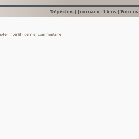
Dépêches
Journaux
Liens
Forums
note
intérêt
dernier commentaire
e