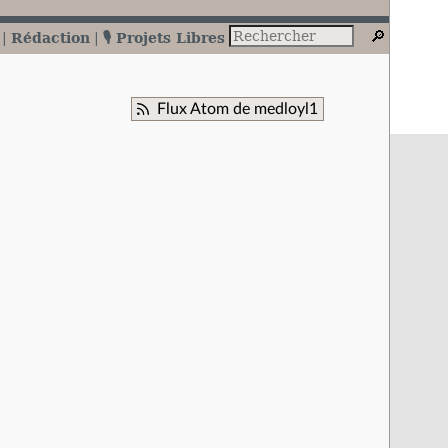
Rédaction
🎙️ Projets Libres
Flux Atom de medloyl1