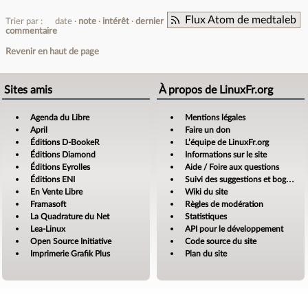
Flux Atom de medtaleb
Trier par :
date
note
intérêt
dernier
commentaire
Revenir en haut de page
Sites amis
À propos de LinuxFr.org
Agenda du Libre
Mentions légales
April
Faire un don
Éditions D-BookeR
L’équipe de LinuxFr.org
Éditions Diamond
Informations sur le site
Éditions Eyrolles
Aide / Foire aux questions
Éditions ENI
Suivi des suggestions et bogues
En Vente Libre
Wiki du site
Framasoft
Règles de modération
La Quadrature du Net
Statistiques
Lea-Linux
API pour le développement
Open Source Initiative
Code source du site
Imprimerie Grafik Plus
Plan du site