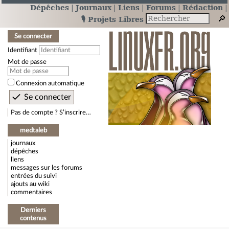
Dépêches
Journaux
Liens
Forums
Rédaction
🎙️ Projets Libres
Se connecter
Identifiant
Mot de passe
Connexion automatique
Pas de compte ? S’inscrire…
medtaleb
journaux
dépêches
liens
messages sur les forums
entrées du suivi
ajouts au wiki
commentaires
Derniers
contenus