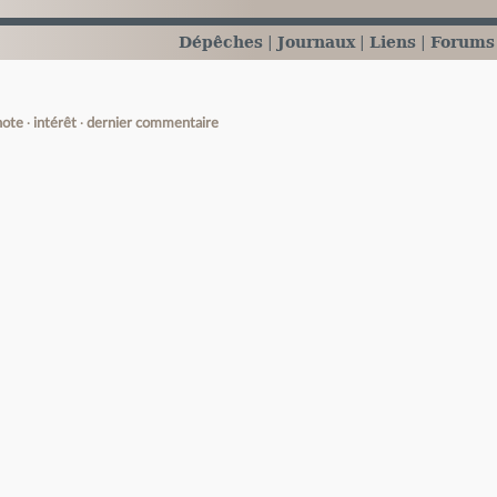
Dépêches
Journaux
Liens
Forums
note
intérêt
dernier commentaire
e