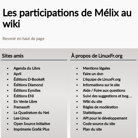
Les participations de Mélix au
wiki
Revenir en haut de page
Sites amis
À propos de LinuxFr.org
Agenda du Libre
Mentions légales
April
Faire un don
Éditions D-BookeR
L’équipe de LinuxFr.org
Éditions Diamond
Informations sur le site
Éditions Eyrolles
Aide / Foire aux questions
Éditions ENI
Suivi des suggestions et bogues
En Vente Libre
Wiki du site
Framasoft
Règles de modération
La Quadrature du Net
Statistiques
Lea-Linux
API pour le développement
Open Source Initiative
Code source du site
Imprimerie Grafik Plus
Plan du site