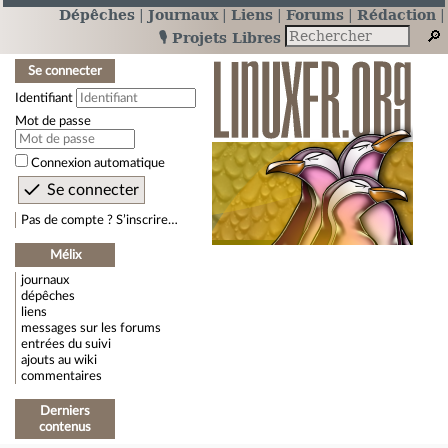
Dépêches
Journaux
Liens
Forums
Rédaction
🎙️ Projets Libres
Se connecter
Identifiant
Mot de passe
Connexion automatique
Pas de compte ? S’inscrire…
Mélix
journaux
dépêches
liens
messages sur les forums
entrées du suivi
ajouts au wiki
commentaires
Derniers
contenus