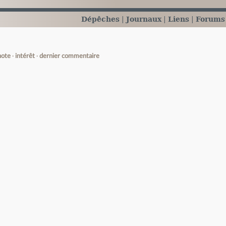
Dépêches
Journaux
Liens
Forums
note
intérêt
dernier commentaire
e