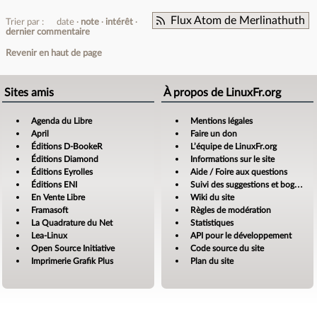
Flux Atom de Merlinathuth
Trier par :
date
note
intérêt
dernier commentaire
Revenir en haut de page
Sites amis
À propos de LinuxFr.org
Agenda du Libre
Mentions légales
April
Faire un don
Éditions D-BookeR
L’équipe de LinuxFr.org
Éditions Diamond
Informations sur le site
Éditions Eyrolles
Aide / Foire aux questions
Éditions ENI
Suivi des suggestions et bogues
En Vente Libre
Wiki du site
Framasoft
Règles de modération
La Quadrature du Net
Statistiques
Lea-Linux
API pour le développement
Open Source Initiative
Code source du site
Imprimerie Grafik Plus
Plan du site