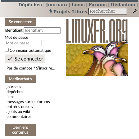
Dépêches
Journaux
Liens
Forums
Rédaction
🎙️ Projets Libres
Se connecter
Identifiant
Mot de passe
Connexion automatique
Pas de compte ? S’inscrire…
Merlinathuth
journaux
dépêches
liens
messages sur les forums
entrées du suivi
ajouts au wiki
commentaires
Derniers
contenus