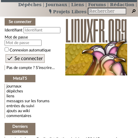
Dépêches
Journaux
Liens
Forums
Rédaction
🎙️ Projets Libres
Se connecter
Identifiant
Mot de passe
Connexion automatique
Pas de compte ? S’inscrire…
MetaT5
journaux
dépêches
liens
messages sur les forums
entrées du suivi
ajouts au wiki
commentaires
Derniers
contenus