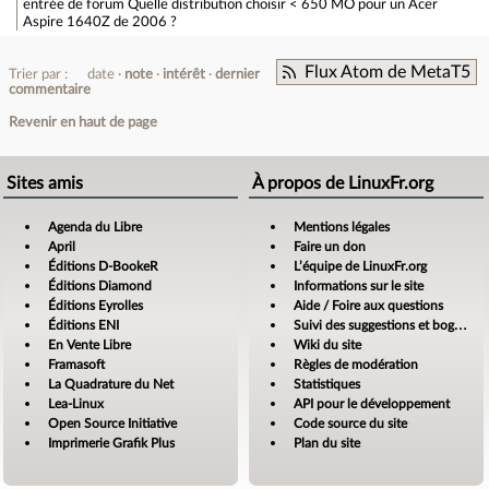
entrée de forum
Quelle distribution choisir < 650 MO pour un Acer
Aspire 1640Z de 2006 ?
Flux Atom de MetaT5
Trier par :
date
note
intérêt
dernier
commentaire
Revenir en haut de page
Sites amis
À propos de LinuxFr.org
Agenda du Libre
Mentions légales
April
Faire un don
Éditions D-BookeR
L’équipe de LinuxFr.org
Éditions Diamond
Informations sur le site
Éditions Eyrolles
Aide / Foire aux questions
Éditions ENI
Suivi des suggestions et bogues
En Vente Libre
Wiki du site
Framasoft
Règles de modération
La Quadrature du Net
Statistiques
Lea-Linux
API pour le développement
Open Source Initiative
Code source du site
Imprimerie Grafik Plus
Plan du site