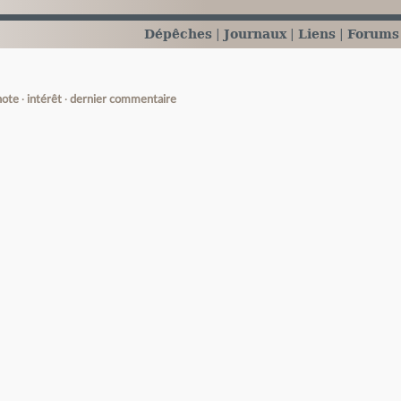
Dépêches
Journaux
Liens
Forums
note
intérêt
dernier commentaire
e