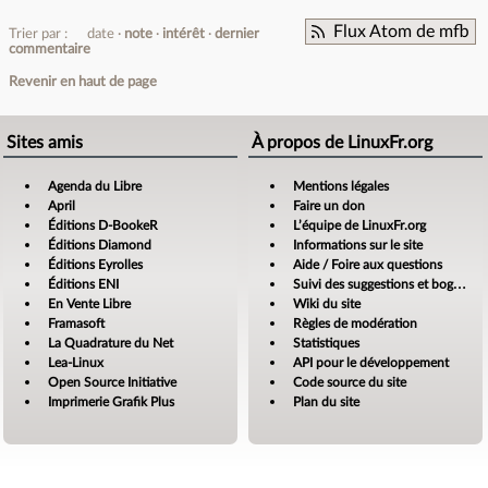
Flux Atom de mfb
Trier par :
date
note
intérêt
dernier
commentaire
Revenir en haut de page
Sites amis
À propos de LinuxFr.org
Agenda du Libre
Mentions légales
April
Faire un don
Éditions D-BookeR
L’équipe de LinuxFr.org
Éditions Diamond
Informations sur le site
Éditions Eyrolles
Aide / Foire aux questions
Éditions ENI
Suivi des suggestions et bogues
En Vente Libre
Wiki du site
Framasoft
Règles de modération
La Quadrature du Net
Statistiques
Lea-Linux
API pour le développement
Open Source Initiative
Code source du site
Imprimerie Grafik Plus
Plan du site