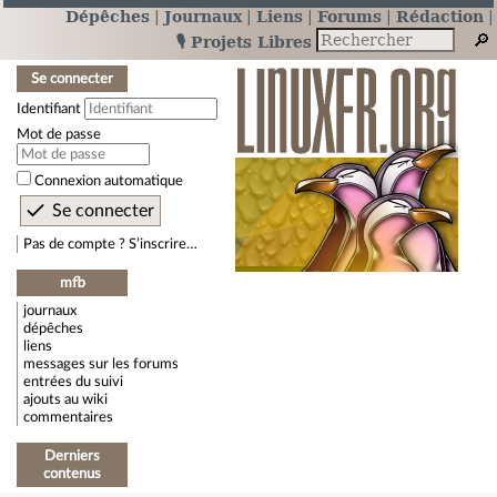
Dépêches
Journaux
Liens
Forums
Rédaction
🎙️ Projets Libres
Se connecter
Identifiant
Mot de passe
Connexion automatique
Pas de compte ? S’inscrire…
mfb
journaux
dépêches
liens
messages sur les forums
entrées du suivi
ajouts au wiki
commentaires
Derniers
contenus