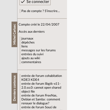
Pas de compte ? S’inscrire…
Compte créé le 22/04/2007
Michel Carluec
Accès aux derniers
journaux
dépêches
liens
messages sur les forums
entrées du suivi
ajouts au wiki
commentaires
entrée de forum
cohabitation
Derniers contenus
KDE3 KDE4
entrée de forum
libgtk-x11-
2.0.so.0: cannot open shared
object file
entrée de forum
FreeNas,
Debian et Samba : comment
renouer le dialogue?
entrée de forum
Souci de