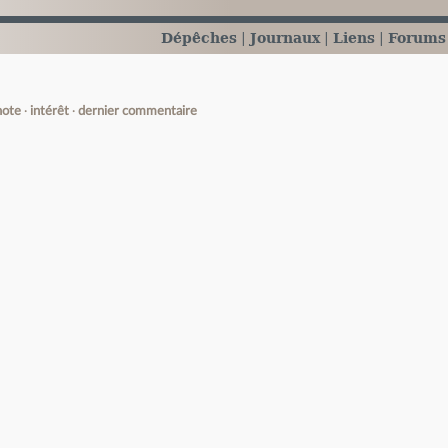
Dépêches
Journaux
Liens
Forums
note
intérêt
dernier commentaire
e