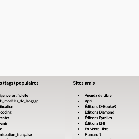
s (tags) populaires
Sites amis
ligence_artificielle
Agenda du Libre
ds_modèles_de_langage
April
fication
Éditions D-BookeR
_coding
Éditions Diamond
center
Éditions Eyrolles
-unis
Éditions ENI
ce
En Vente Libre
istration_française
Framasoft