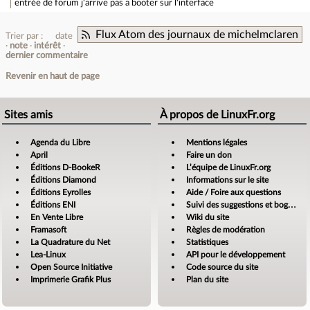
entrée de forum
j'arrive pas a booter sur l'interface
Flux Atom des journaux de michelmclaren
Trier par :
date
note
intérêt
dernier commentaire
Revenir en haut de page
Sites amis
À propos de LinuxFr.org
Agenda du Libre
Mentions légales
April
Faire un don
Éditions D-BookeR
L’équipe de LinuxFr.org
Éditions Diamond
Informations sur le site
Éditions Eyrolles
Aide / Foire aux questions
Éditions ENI
Suivi des suggestions et bogues
En Vente Libre
Wiki du site
Framasoft
Règles de modération
La Quadrature du Net
Statistiques
Lea-Linux
API pour le développement
Open Source Initiative
Code source du site
Imprimerie Grafik Plus
Plan du site