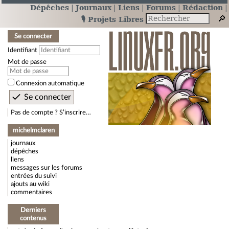
Dépêches
Journaux
Liens
Forums
Rédaction
🎙️ Projets Libres
Se connecter
Identifiant
Mot de passe
Connexion automatique
Pas de compte ? S’inscrire…
michelmclaren
journaux
dépêches
liens
messages sur les forums
entrées du suivi
ajouts au wiki
commentaires
Derniers
contenus