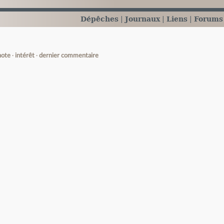
Dépêches
Journaux
Liens
Forums
note
intérêt
dernier commentaire
e