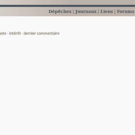
Dépêches
Journaux
Liens
Forums
note
intérêt
dernier commentaire
e